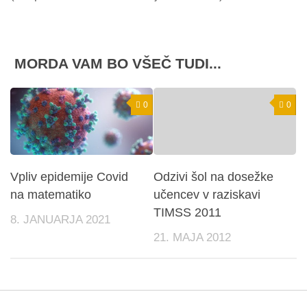
MORDA VAM BO VŠEČ TUDI...
0
0
Vpliv epidemije Covid
Odzivi šol na dosežke
na matematiko
učencev v raziskavi
TIMSS 2011
8. JANUARJA 2021
21. MAJA 2012