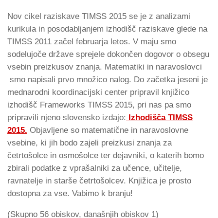
Nov cikel raziskave TIMSS 2015 se je z analizami
kurikula in posodabljanjem izhodišč raziskave glede na
TIMSS 2011 začel februarja letos. V maju smo
sodelujoče države sprejele dokončen dogovor o obsegu
vsebin preizkusov znanja. Matematiki in naravoslovci
smo napisali prvo množico nalog. Do začetka jeseni je
mednarodni koordinacijski center pripravil knjižico
izhodišč Frameworks TIMSS 2015, pri nas pa smo
pripravili njeno slovensko izdajo:
Izhodišča TIMSS
2015.
Objavljene so matematične in naravoslovne
vsebine, ki jih bodo zajeli preizkusi znanja za
četrtošolce in osmošolce ter dejavniki, o katerih bomo
zbirali podatke z vprašalniki za učence, učitelje,
ravnatelje in starše četrtošolcev. Knjižica je prosto
dostopna za vse. Vabimo k branju!
(Skupno 56 obiskov, današnjih obiskov 1)