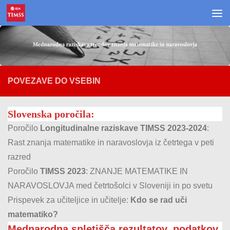
Skoči na vsebino
POVEZAVE DO VSEBIN
Slovenska poročila:
Poročilo
Longitudinalne raziskave TIMSS 2023-2024
:
Rast znanja matematike in naravoslovja iz četrtega v peti
razred
Poročilo
TIMSS 2023
: ZNANJE MATEMATIKE IN
NARAVOSLOVJA med četrtošolci v Sloveniji in po svetu
Prispevek za učiteljice in učitelje:
Kdo se rad uči
matematiko?
Mednarodna spletišča rezultatov, podatkov