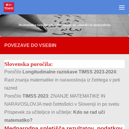
Skoči na vsebino
POVEZAVE DO VSEBIN
Slovenska poročila:
Poročilo
Longitudinalne raziskave TIMSS 2023-2024
:
Rast znanja matematike in naravoslovja iz četrtega v peti
razred
Poročilo
TIMSS 2023
: ZNANJE MATEMATIKE IN
NARAVOSLOVJA med četrtošolci v Sloveniji in po svetu
Prispevek za učiteljice in učitelje:
Kdo se rad uči
matematiko?
Mednarodna spletišča rezultatov, podatkov