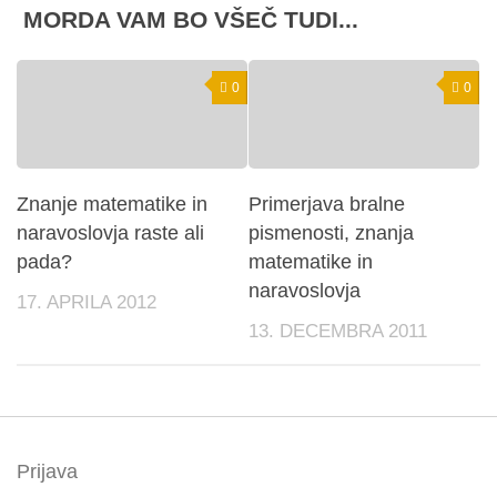
MORDA VAM BO VŠEČ TUDI...
0
0
Znanje matematike in
Primerjava bralne
naravoslovja raste ali
pismenosti, znanja
pada?
matematike in
naravoslovja
17. APRILA 2012
13. DECEMBRA 2011
Prijava